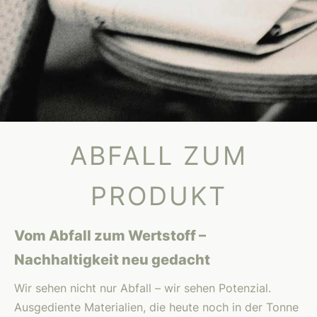
ABFALL ZUM
PRODUKT
Vom Abfall zum Wertstoff –
Nachhaltigkeit neu gedacht
Wir sehen nicht nur Abfall – wir sehen Potenzial.
Ausgediente Materialien, die heute noch in der Tonne